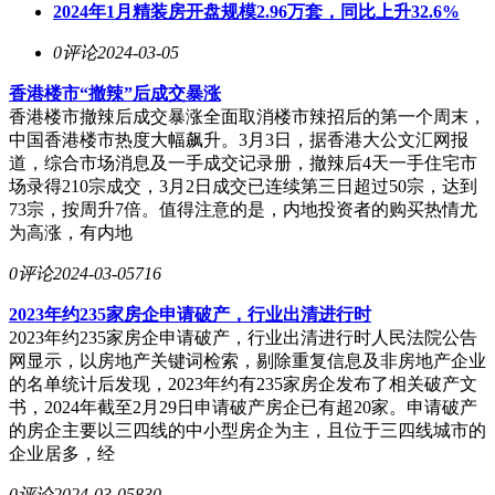
2024年1月精装房开盘规模2.96万套，同比上升32.6%
0评论
2024-03-05
香港楼市“撤辣”后成交暴涨
香港楼市撤辣后成交暴涨全面取消楼市辣招后的第一个周末，
中国香港楼市热度大幅飙升。3月3日，据香港大公文汇网报
道，综合市场消息及一手成交记录册，撤辣后4天一手住宅市
场录得210宗成交，3月2日成交已连续第三日超过50宗，达到
73宗，按周升7倍。值得注意的是，内地投资者的购买热情尤
为高涨，有内地
0评论
2024-03-05
716
2023年约235家房企申请破产，行业出清进行时
2023年约235家房企申请破产，行业出清进行时人民法院公告
网显示，以房地产关键词检索，剔除重复信息及非房地产企业
的名单统计后发现，2023年约有235家房企发布了相关破产文
书，2024年截至2月29日申请破产房企已有超20家。申请破产
的房企主要以三四线的中小型房企为主，且位于三四线城市的
企业居多，经
0评论
2024-03-05
830