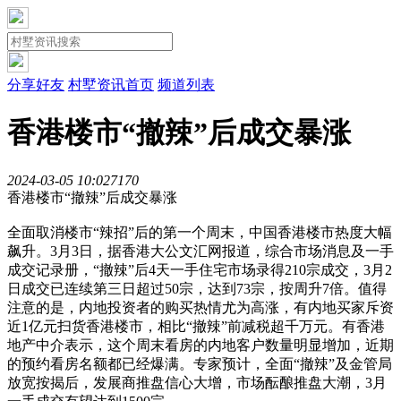
分享好友
村墅资讯首页
频道列表
香港楼市“撤辣”后成交暴涨
2024-03-05 10:02
717
0
香港楼市“撤辣”后成交暴涨
全面取消楼市“辣招”后的第一个周末，中国香港楼市热度大幅
飙升。3月3日，据香港大公文汇网报道，综合市场消息及一手
成交记录册，“撤辣”后4天一手住宅市场录得210宗成交，3月2
日成交已连续第三日超过50宗，达到73宗，按周升7倍。值得
注意的是，内地投资者的购买热情尤为高涨，有内地买家斥资
近1亿元扫货香港楼市，相比“撤辣”前减税超千万元。有香港
地产中介表示，这个周末看房的内地客户数量明显增加，近期
的预约看房名额都已经爆满。专家预计，全面“撤辣”及金管局
放宽按揭后，发展商推盘信心大增，市场酝酿推盘大潮，3月