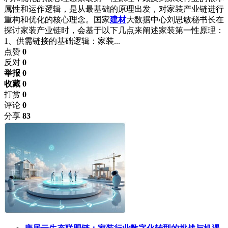
属性和运作逻辑，是从最基础的原理出发，对家装产业链进行
重构和优化的核心理念。国家
建材
大数据中心刘思敏秘书长在
探讨家装产业链时，会基于以下几点来阐述家装第一性原理：
1、供需链接的基础逻辑：家装...
点赞
0
反对
0
举报 0
收藏 0
打赏
0
评论
0
分享
83