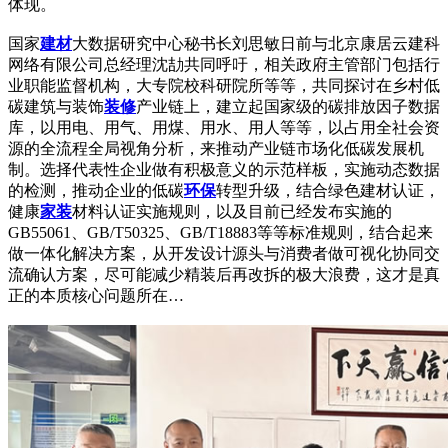
体现。
国家
建材
大数据研究中心秘书长刘思敏日前与北京康居云建科
网络有限公司总经理沈劼共同呼吁，相关政府主管部门包括行
业职能监督机构，大专院校科研院所等等，共同探讨在乡村低
碳建筑与装饰
装修
产业链上，建立起国家级的碳排放因子数据
库，以用电、用气、用煤、用水、用人等等，以占用全社会资
源的全流程全局视角分析，来推动产业链市场化低碳发展机
制。选择代表性企业做有积极意义的示范样板，实施动态数据
的检测，推动企业的低碳
环保
转型升级，结合绿色建材认证，
健康
家装
材料认证实施规则，以及目前已经发布实施的
GB55061、GB/T50325、GB/T18883等等标准规则，结合起来
做一体化解决方案，从开发设计源头与消费者做可视化协同交
流确认方案，尽可能减少精装后再改拆的极大浪费，这才是真
正的本质核心问题所在…