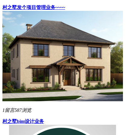
村之墅
发个项目管理业务~~~~
1留言
587浏览
村之墅
bim设计业务