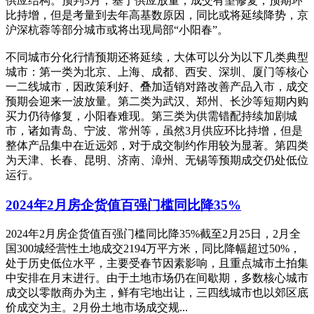
供应结构。预判3月，基于供应放量，成交有望修复，预期环
比持增，但是考量到去年高基数原因，同比或将延续降势，京
沪深杭蓉等部分城市或将出现局部“小阳春”。
不同城市分化行情预期还将延续，大体可以分为以下几类典型
城市：第一类为北京、上海、成都、西安、深圳、厦门等核心
一二线城市，因政策利好、叠加适销对路改善产品入市，成交
预期会迎来一波放量。第二类为武汉、郑州、长沙等短期内购
买力仍待修复，小阳春难现。第三类为供需错配持续加剧城
市，诸如青岛、宁波、常州等，虽然3月供应环比持增，但是
整体产品集中在近远郊，对于成交制约作用较为显著。第四类
为天津、长春、昆明、济南、漳州、无锡等预期成交仍处低位
运行。
2024年2月房企货值百强门槛同比降35%
2024年2月房企货值百强门槛同比降35%截至2月25日，2月全
国300城经营性土地成交2194万平方米，同比降幅超过50%，
处于历史低位水平，主要受春节因素影响，且重点城市土拍集
中安排在月末进行。由于土地市场仍在间歇期，多数核心城市
成交以零散商办为主，鲜有宅地出让，三四线城市也以郊区底
价成交为主。2月份土地市场成交规...