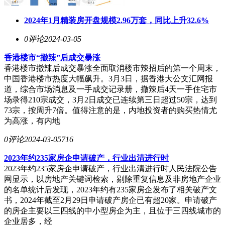
2024年1月精装房开盘规模2.96万套，同比上升32.6%
0评论
2024-03-05
香港
楼市
“撤辣”后成交暴涨
香港楼市撤辣后成交暴涨全面取消楼市辣招后的第一个周末，
中国香港楼市热度大幅飙升。3月3日，据香港大公文汇网报
道，综合市场消息及一手成交记录册，撤辣后4天一手住宅市
场录得210宗成交，3月2日成交已连续第三日超过50宗，达到
73宗，按周升7倍。值得注意的是，内地投资者的购买热情尤
为高涨，有内地
0评论
2024-03-05
716
2023年约235家房企申请破产，行业出清进行时
2023年约235家房企申请破产，行业出清进行时人民法院公告
网显示，以房地产关键词检索，剔除重复信息及非房地产企业
的名单统计后发现，2023年约有235家房企发布了相关破产文
书，2024年截至2月29日申请破产房企已有超20家。申请破产
的房企主要以三四线的中小型房企为主，且位于三四线城市的
企业居多，经