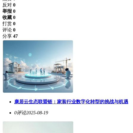
反对
0
举报 0
收藏 0
打赏
0
评论
0
分享
47
康居云生态联盟链：家装行业数字化转型的挑战与机遇
0评论
2025-08-19