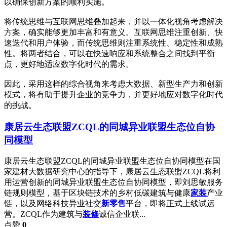
以确保创新方案的顺利实施。
将传统思维与互联网思维叠加起来，并以一体化视角考虑解决
方案，确实能够更加丰富和有意义。互联网思维注重创新、快
速迭代和用户体验，而传统思维则注重系统性、稳定性和成熟
性。将两者结合，可以在快速响应和系统整合之间找到平衡
点，更好地适应数字化时代的需求。
因此，采用这样的综合视角来考虑大数据、新型生产力和创新
模式，将有助于提升企业的竞争力，并更好地应对数字化时代
的挑战。
康居云生态联盟ZCQL的同城异业联盟生态位自协
同模型
康居云生态联盟ZCQL的同城异业联盟生态位自协同模型在国
家建材大数据研究中心的指导下，康居云生态联盟ZCQL将利
用运营创新的同城异业联盟生态位自协同模型，即刘思敏服务
链规则模型，基于区块链技术的乡村低碳建筑与健康
家装
产业
链，以及网络科技异业社交
新零售
平台，即将正式上线试运
营。ZCQL作为建筑与
装修
诚信企业联...
点赞
0