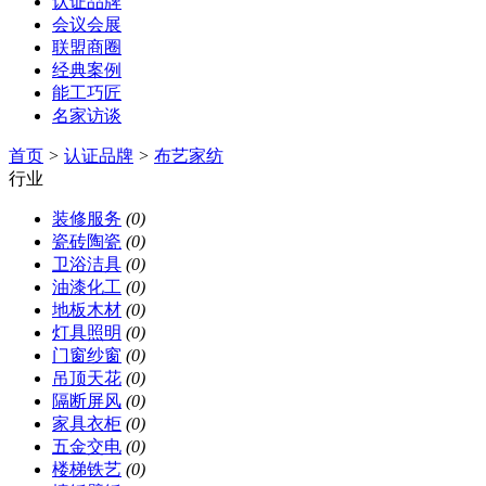
认证品牌
会议会展
联盟商圈
经典案例
能工巧匠
名家访谈
首页
>
认证品牌
>
布艺家纺
行业
装修服务
(0)
瓷砖陶瓷
(0)
卫浴洁具
(0)
油漆化工
(0)
地板木材
(0)
灯具照明
(0)
门窗纱窗
(0)
吊顶天花
(0)
隔断屏风
(0)
家具衣柜
(0)
五金交电
(0)
楼梯铁艺
(0)