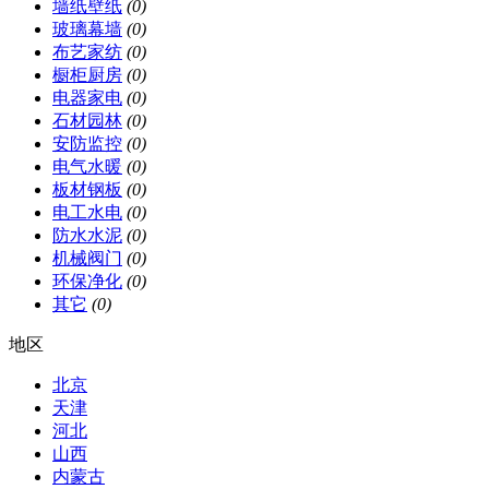
墙纸壁纸
(0)
玻璃幕墙
(0)
布艺家纺
(0)
橱柜厨房
(0)
电器家电
(0)
石材园林
(0)
安防监控
(0)
电气水暖
(0)
板材钢板
(0)
电工水电
(0)
防水水泥
(0)
机械阀门
(0)
环保净化
(0)
其它
(0)
地区
北京
天津
河北
山西
内蒙古