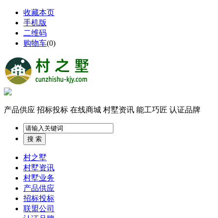
收藏本页
手机版
二维码
购物车
(
0
)
产品供应
招标投标
在线商城
村墅资讯
能工巧匠
认证品牌
村之墅
村墅资讯
村墅业务
产品供应
招标投标
联盟公司